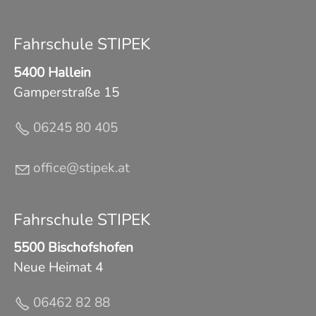
Fahrschule STIPEK
5400 Hallein
Gamperstraße 15
06245 80 405
ff
c
st
p
k
t
Fahrschule STIPEK
5500 Bischofshofen
Neue Heimat 4
06462 82 88