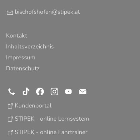
b
sch
fsh
f
n
st
p
k
t
Kontakt
Inhaltsverzeichnis
Impressum
Datenschutz
Kundenportal
STIPEK - online Lernsystem
STIPEK - online Fahrtrainer